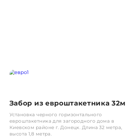
специальной техники.
Забор из евроштакетника 32м
Установка черного горизонтального
М
.
евроштакетника для загородного дома в
С
Киевском районе г. Донецк. Длина 32 метра,
у
высота 1,8 метра.
в